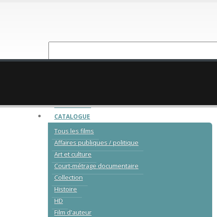
NOUVEAUTÉ
CATALOGUE
Tous les films
Affaires publiques / politique
Art et culture
Court-métrage documentaire
Collection
Histoire
HD
Film d'auteur