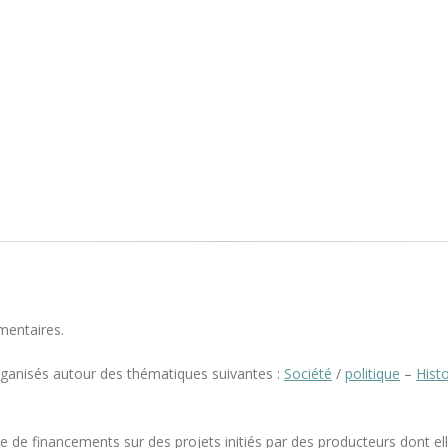
mentaires.
rganisés autour des thématiques suivantes :
Société
/
politique
–
Histo
e de financements sur des projets initiés par des producteurs dont elle