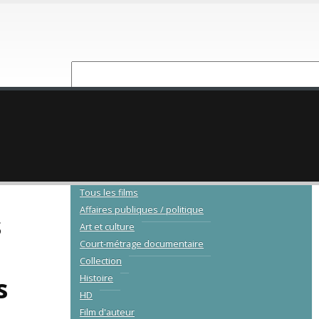
NOUVEAUTÉ
CATALOGUE
Tous les films
Affaires publiques / politique
s
Art et culture
Court-métrage documentaire
Collection
s
Histoire
HD
Film d'auteur