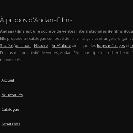
À propos d'AndanaFilms
AndanaFilms est une société de ventes internationales de films doc
Elle propose un catalogue composé de films français et étrangers, organis
Société
/
politique
–
Histoire
–
Art/Culture
ainsi que des
longs-métrages
et
c
En plus de son activité de ventes, AndanaFilms participe à la recherche de 
nouveautés.
Accueil
Nouveautés
Catalogue
Achat DVD