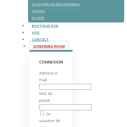
Long-métrage documentaire
Science
Société
BOUTIQUE DVD
VOD
CONTACT
SCREENING ROOM
CONNEXION
Adresse e-
mail
Mot de
passe
Se
souvenir de