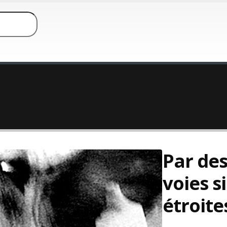
Par de
voies si
étroite