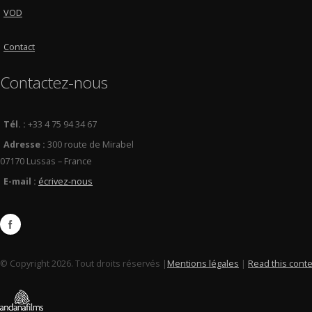
VOD
Contact
Contactez-nous
Tél. :
+33 4 75 94 34 67
Adresse :
300 route de Mirabel
07170 Lussas – France
E-mail :
écrivez-nous
© Copyright 2026. Tout droits réservés |
Mentions légales
|
Read this conte