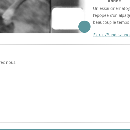
Année
Un essai cinématog
l’épopée d’un alpag
beaucoup le temps 
Extrait/Bande-ann
vec nous.