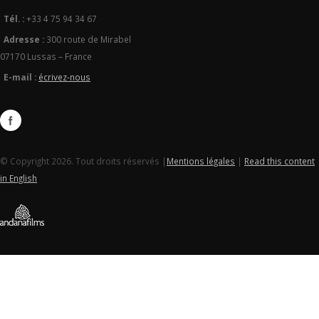
Tél. :
+33 4 75 94 34 67
Adresse :
300 route de Mirabel
07170 Lussas – France
E-mail :
écrivez-nous
© Copyright 2026. Tout droits réservés |
Mentions légales
|
Read this content
in English