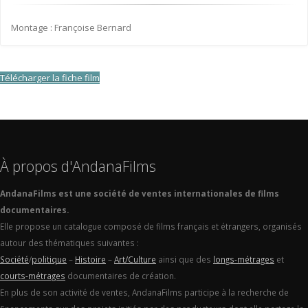
Montage : Françoise Bernard
Télécharger la fiche film
À propos d'AndanaFilms
AndanaFilms est une société de ventes internationales de films
documentaires.
Elle propose un catalogue composé de films français et étrangers, organisés
autour des thématiques suivantes :
Société
/
politique
–
Histoire
–
Art/Culture
ainsi que des
longs-métrages
et
courts-métrages
documentaires de création.
En plus de son activité de ventes, AndanaFilms participe à la recherche de