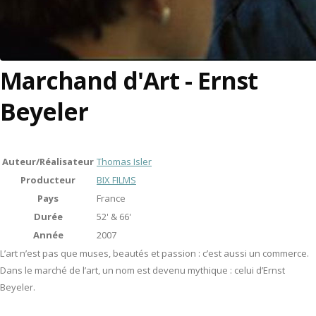
Marchand d'Art - Ernst
Beyeler
Auteur/Réalisateur
Thomas Isler
Producteur
BIX FILMS
Pays
France
Durée
52' & 66'
Année
2007
L’art n’est pas que muses, beautés et passion : c’est aussi un commerce.
Dans le marché de l’art, un nom est devenu mythique : celui d’Ernst
Beyeler.