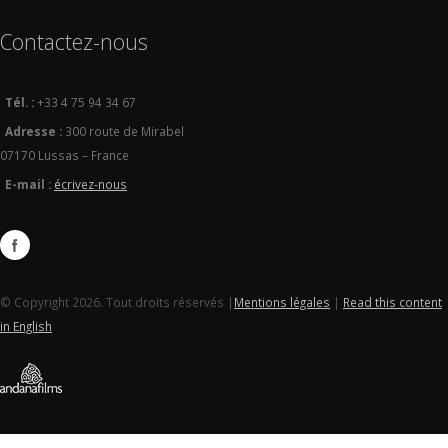
Contactez-nous
Tél. :
+33 4 75 94 34 67
Adresse :
300 route de Mirabel
07170 Lussas – France
E-mail :
écrivez-nous
© Copyright 2026. Tout droits réservés |
Mentions légales
|
Read this content
in English