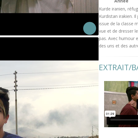
Année
Kurde iranien, réfug
Kurdistan irakien. 
issue de la classe 
vue et de dresser le
pas. Avec humour et
des uns et des autre
EXTRAIT/