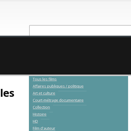
NOUVEAUTÉ
CATALOGUE
Tous les films
Affaires publiques / politique
les
Art et culture
Court-métrage documentaire
Collection
Histoire
HD
Film d'auteur