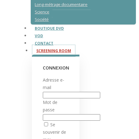
Long-métrage documentaire
Science
Société
BOUTIQUE DVD
VOD
CONTACT
SCREENING ROOM
CONNEXION
Adresse e-
mail
Mot de
passe
Se
souvenir de