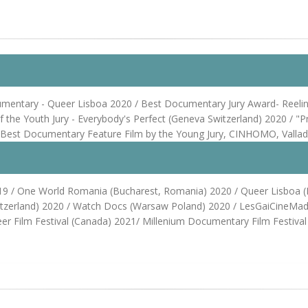
Documentary - Queer Lisboa 2020 / Best Documentary Jury Award- Reeli
 of the Youth Jury - Everybody's Perfect (Geneva Switzerland) 2020 
r Best Documentary Feature Film by the Young Jury, CINHOMO, Vallado
, 2019 / One World Romania (Bucharest, Romania) 2020 / Queer Lisboa 
witzerland) 2020 / Watch Docs (Warsaw Poland) 2020 / LesGaiCineMad 
r Film Festival (Canada) 2021/ Millenium Documentary Film Festival 