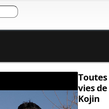
Toutes 
vies de
Kojin