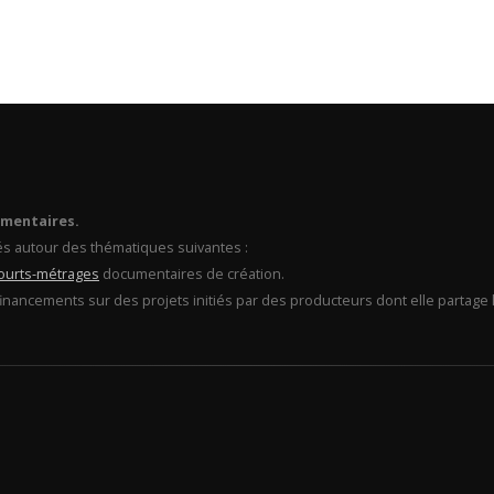
umentaires.
és autour des thématiques suivantes :
ourts-métrages
documentaires de création.
financements sur des projets initiés par des producteurs dont elle partage l