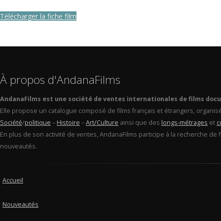
Télécharger la fiche film
À propos d'AndanaFilms
AndanaFilms est une société de ventes internationales de films doc
Elle propose un catalogue composé de films français et étrangers, organis
Société
/
politique
–
Histoire
–
Art/Culture
ainsi que des
longs-métrages
et
c
En plus de son activité de ventes, AndanaFilms participe à la recherche de 
nouveautés.
Accueil
Nouveautés