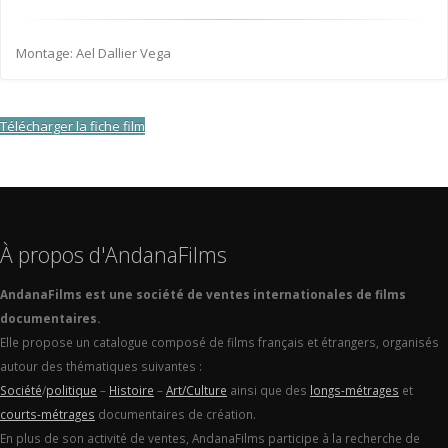
Montage: Ael Dallier Vega
Télécharger la fiche film
À propos d'AndanaFilms
AndanaFilms est une société de ventes internationales de films
documentaires.
Elle propose un catalogue composé de films français et étrangers, organisés
autour des thématiques suivantes :
Société
/
politique
–
Histoire
–
Art/Culture
ainsi que des
longs-métrages
et
courts-métrages
documentaires de création.
En plus de son activité de ventes, AndanaFilms participe à la recherche de