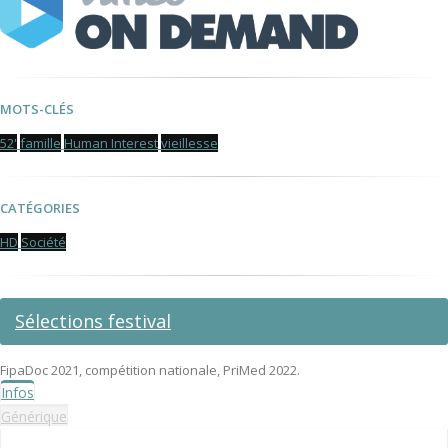
MOTS-CLÉS
52'
famille
Human Interest
vieillesse
CATÉGORIES
HD
Société
Sélections festival
FipaDoc 2021, compétition nationale, PriMed 2022.
Infos
Générique