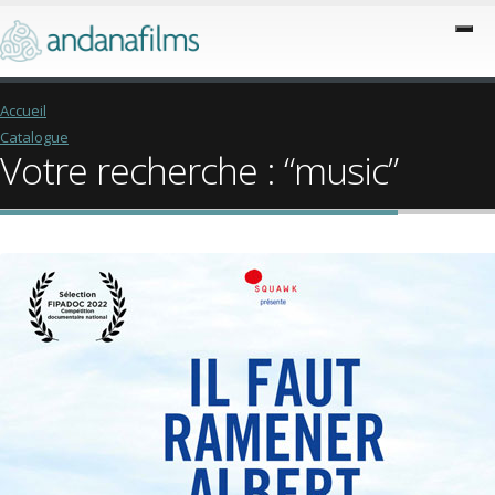
Accueil
Catalogue
Votre recherche : “music”