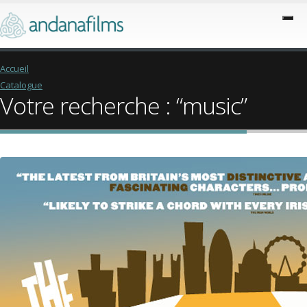
Accueil
Catalogue
Votre recherche : “music”