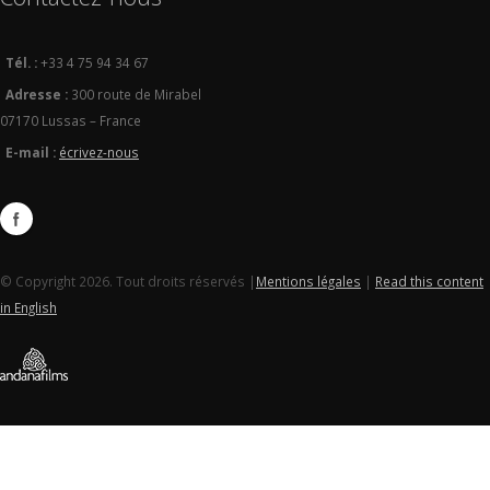
Tél. :
+33 4 75 94 34 67
Adresse :
300 route de Mirabel
07170 Lussas – France
E-mail :
écrivez-nous
© Copyright 2026. Tout droits réservés |
Mentions légales
|
Read this content
in English