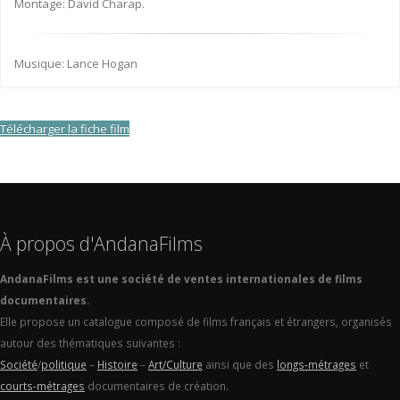
Montage: David Charap.
Musique: Lance Hogan
Télécharger la fiche film
À propos d'AndanaFilms
AndanaFilms est une société de ventes internationales de films
documentaires.
Elle propose un catalogue composé de films français et étrangers, organisés
autour des thématiques suivantes :
Société
/
politique
–
Histoire
–
Art/Culture
ainsi que des
longs-métrages
et
courts-métrages
documentaires de création.