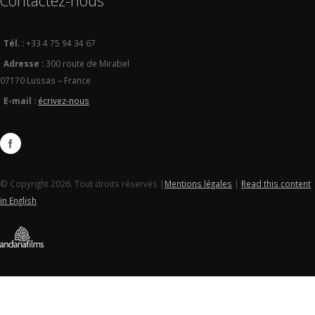
Contactez-nous
Tél. :
+33 4 75 94 34 67
Adresse :
300 route de Mirabel
07170 Lussas – France
E-mail :
écrivez-nous
© Copyright 2026. Tout droits réservés |
Mentions légales
|
Read this content
in English