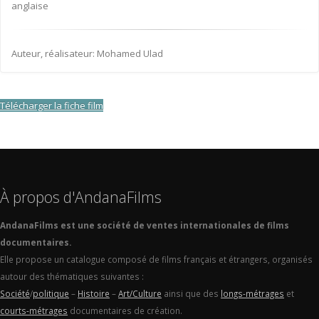
anglaise
Auteur, réalisateur: Mohamed Ulad
Télécharger la fiche film
À propos d'AndanaFilms
AndanaFilms est une société de ventes internationales de films
documentaires.
Elle propose un catalogue composé de films français et étrangers, organisés
autour des thématiques suivantes :
Société
/
politique
–
Histoire
–
Art/Culture
ainsi que des
longs-métrages
et
courts-métrages
documentaires de création.