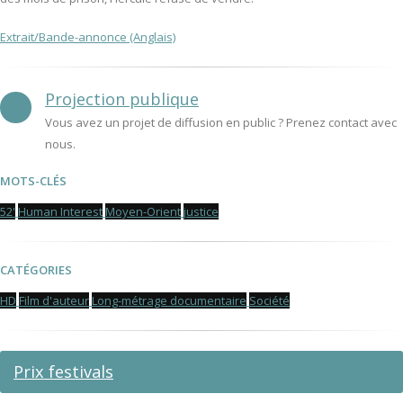
Extrait/Bande-annonce (Anglais)
Projection publique
Vous avez un projet de diffusion en public ? Prenez contact avec
nous.
MOTS-CLÉS
52'
Human Interest
Moyen-Orient
justice
CATÉGORIES
HD
Film d'auteur
Long-métrage documentaire
Société
Prix festivals