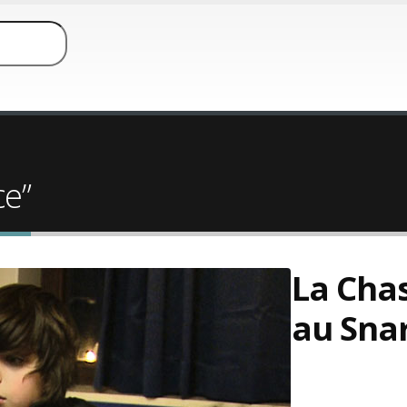
ce”
La Cha
au Sna