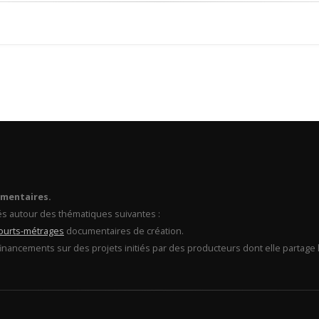
umentaires.
és autour des thématiques suivantes :
ourts-métrages
documentaires de création.
financements sur des projets initiés par des producteurs dont elle partage l