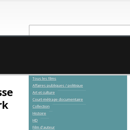
NOUVEAUTÉ
CATALOGUE
Tous les films
Affaires publiques / politique
sse
Art et culture
Court-métrage documentaire
rk
Collection
Histoire
HD
Film d'auteur