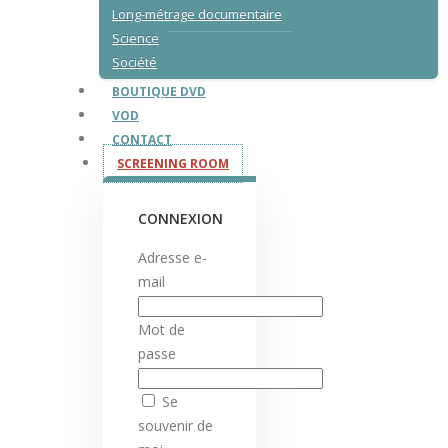
Long-métrage documentaire
Science
Société
BOUTIQUE DVD
VOD
CONTACT
SCREENING ROOM
CONNEXION
Adresse e-
mail
Mot de
passe
Se
souvenir de