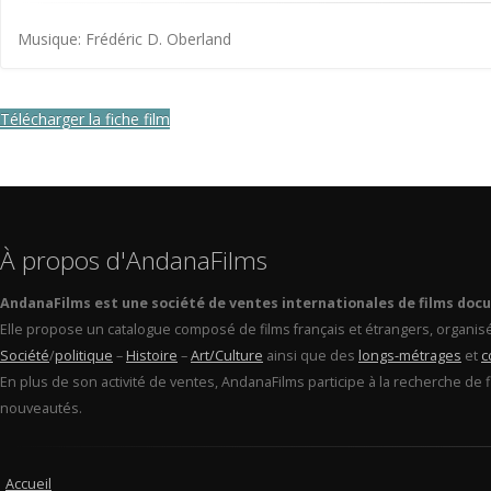
Musique: Frédéric D. Oberland
Télécharger la fiche film
À propos d'AndanaFilms
AndanaFilms est une société de ventes internationales de films doc
Elle propose un catalogue composé de films français et étrangers, organis
Société
/
politique
–
Histoire
–
Art/Culture
ainsi que des
longs-métrages
et
c
En plus de son activité de ventes, AndanaFilms participe à la recherche de 
nouveautés.
Accueil