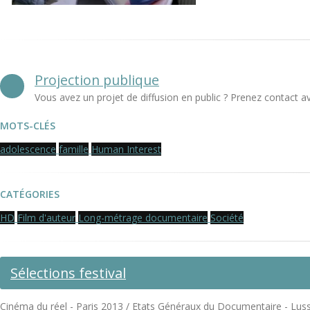
Projection publique
Vous avez un projet de diffusion en public ? Prenez contact a
MOTS-CLÉS
adolescence
famille
Human Interest
CATÉGORIES
HD
Film d'auteur
Long-métrage documentaire
Société
Sélections festival
Cinéma du réel - Paris 2013 / Etats Généraux du Documentaire - Lussa