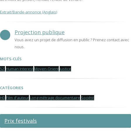
Extrait/Bande-annonce (Anglais)
Projection publique
Vous avez un projet de diffusion en public ? Prenez contact avec
nous.
MOTS-CLÉS
52'
Human Interest
Moyen-Orient
justice
CATÉGORIES
HD
Film d'auteur
Long-métrage documentaire
Société
Prix festivals