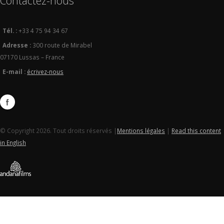
Contactez-nous
Tél. :
+33 4 75 94 34 67
Adresse :
300 route de Mirabel
07170 Lussas – France
E-mail :
écrivez-nous
© Copyright 2026. Tout droits réservés |
Mentions légales
|
Read this content
in English