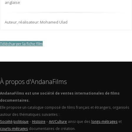
anglaise
Auteur, réalisateur: Mohamed Ulad
Télécharger la fiche film
À propos d'AndanaFilms
AndanaFilms est une société de ventes internationales de films
documentaires.
Elle propose un catalogue composé de films français et étrangers, organisés
autour des thématiques suivantes :
Société
/
politique
–
Histoire
–
Art/Culture
ainsi que des
longs-métrages
et
courts-métrages
documentaires de création.