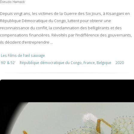
Dieudo Hamadi
Depuis vingt ans, les victimes de la Guerre des Six Jours, à Kisangani en
République Démocratique du Congo, luttent pour obtenir une
reconnaissance du conflit, la condamnation des belligérants et des
compensations financières. Révoltés par l’indifférence des gouvernants,
ils décident d’entreprendre ...
Les Films de l’œil sauvage
90' & 52'
République démocratique du Congo, France, Belgique
2020