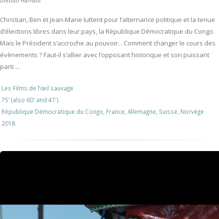
Dieudo Hamadi
Christian, Ben et Jean-Marie luttent pour l’alternance politique et la tenue
d’élections libres dans leur pays, la République Démocratique du Congo.
Mais le Président s’accroche au pouvoir... Comment changer le cours des
évènements ? Faut-il s’allier avec l’opposant historique et son puissant
parti ...
Les Films de l’œil sauvage
75' (also 60' and 47')
République Démocratique du Congo, France, Allemagne, Suisse, Norvège
2018