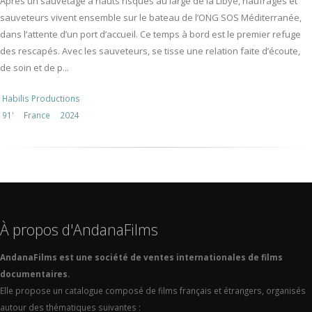
Après un sauvetage à hauts risques au large de la Libye, naufragés et
sauveteurs vivent ensemble sur le bateau de l’ONG SOS Méditerranée,
dans l’attente d’un port d’accueil. Ce temps à bord est le premier refuge
des rescapés. Avec les sauveteurs, se tisse une relation faite d’écoute,
de soin et de p...
Habilis Productions
91'
France
2024
À propos d'AndanaFilms
AndanaFilms est une société de ventes internationales de films
documentaires.
Elle propose un catalogue composé de films français et étrangers, organisés
autour des thématiques suivantes :