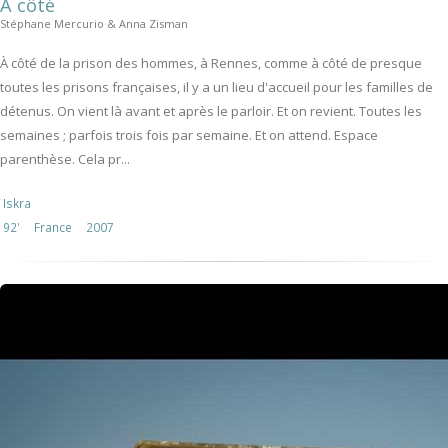
A côté
Stéphane Mercurio & Anna Zisman
À côté de la prison des hommes, à Rennes, comme à côté de presque
toutes les prisons françaises, il y a un lieu d'accueil pour les familles de
détenus. On vient là avant et après le parloir. Et on revient. Toutes les
semaines ; parfois trois fois par semaine. Et on attend. Espace
parenthèse. Cela pr...
Iskra
92'
France
2007