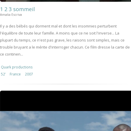
1 2 3 sommeil
Amalia Escriva
Il y a des bébés qui dorment mal et dont les insomnies perturbent
l'équilibre de toute leur famille. A moins que ce ne soit l'inverse... La
plupart du temps, ce n'est pas grave, les raisons sont simples, mais ce
trouble bruyant a le mérite d'interroger chacun. Ce film dresse la carte de
ce continen...
Quark productions
52’
France
2007