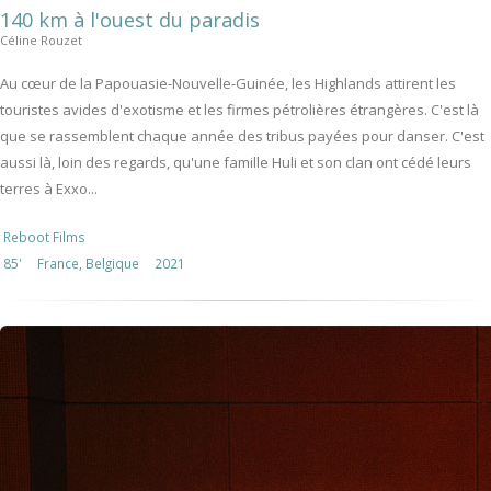
140 km à l'ouest du paradis
Céline Rouzet
Au cœur de la Papouasie-Nouvelle-Guinée, les Highlands attirent les
touristes avides d'exotisme et les firmes pétrolières étrangères. C'est là
que se rassemblent chaque année des tribus payées pour danser. C'est
aussi là, loin des regards, qu'une famille Huli et son clan ont cédé leurs
terres à Exxo...
Reboot Films
85'
France, Belgique
2021