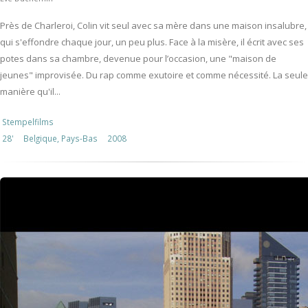
Près de Charleroi, Colin vit seul avec sa mère dans une maison insalubre,
qui s'effondre chaque jour, un peu plus. Face à la misère, il écrit avec ses
potes dans sa chambre, devenue pour l’occasion, une "maison de
jeunes" improvisée. Du rap comme exutoire et comme nécessité. La seule
manière qu'il...
Stempelfilms
28'
Belgique, Pays-Bas
2008