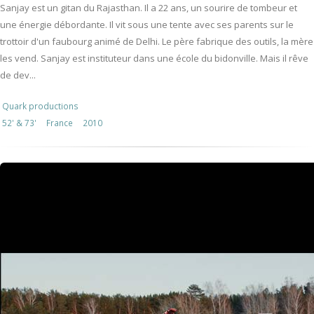
Sanjay est un gitan du Rajasthan. Il a 22 ans, un sourire de tombeur et
une énergie débordante. Il vit sous une tente avec ses parents sur le
trottoir d'un faubourg animé de Delhi. Le père fabrique des outils, la mère
les vend. Sanjay est instituteur dans une école du bidonville. Mais il rêve
de dev...
Quark productions
52' & 73'
France
2010