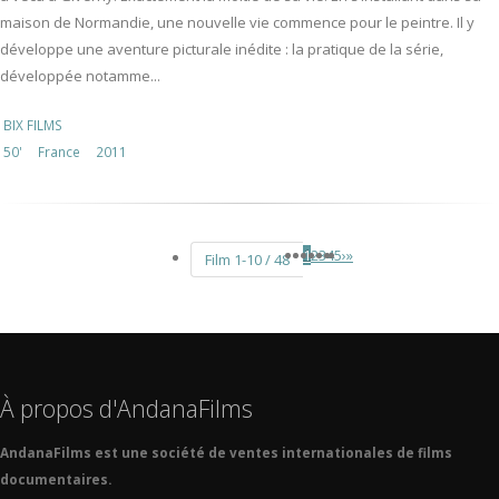
maison de Normandie, une nouvelle vie commence pour le peintre. Il y
développe une aventure picturale inédite : la pratique de la série,
développée notamme...
BIX FILMS
50'
France
2011
1
2
3
4
5
›
»
Film 1-10 / 48
À propos d'AndanaFilms
AndanaFilms est une société de ventes internationales de films
documentaires.