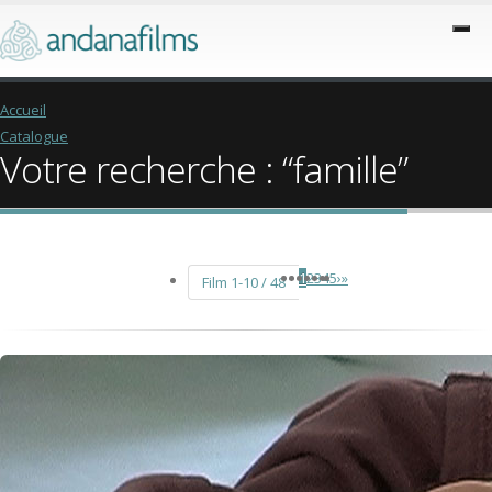
Accueil
Catalogue
Votre recherche : “famille”
1
2
3
4
5
›
»
Film 1-10 / 48