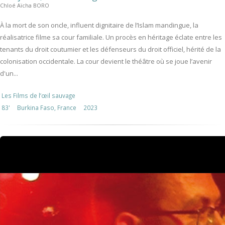
Chloé Aïcha BORO
À la mort de son oncle, influent dignitaire de l’Islam mandingue, la
réalisatrice filme sa cour familiale. Un procès en héritage éclate entre les
tenants du droit coutumier et les défenseurs du droit officiel, hérité de la
colonisation occidentale. La cour devient le théâtre où se joue l’avenir
d'un...
Les Films de l’œil sauvage
83'
Burkina Faso, France
2023