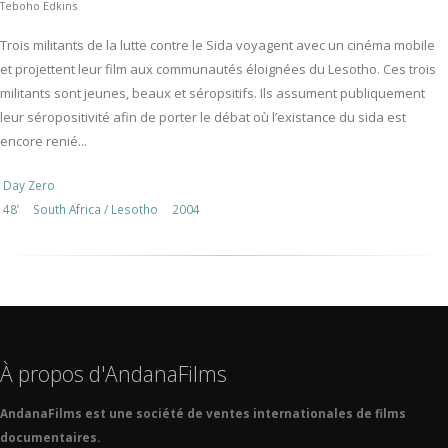
Teboho Edkins
Trois militants de la lutte contre le Sida voyagent avec un cinéma mobile
et projettent leur film aux communautés éloignées du Lesotho. Ces trois
militants sont jeunes, beaux et séropsitifs. Ils assument publiquement
leur séropositivité afin de porter le débat où l’existance du sida est
encore renié...
Day Zero
48’
South Africa / Lesotho
2004
À propos d'AndanaFilms
AndanaFilms est une société de ventes internationales de films
documentaires.